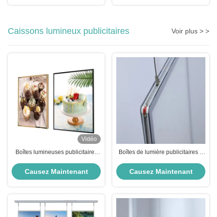
Caissons lumineux publicitaires
Voir plus > >
Vidéo
Boîtes lumineuses publicitaires
Boîtes de lumière publicitaires à
ultra minces Boîtes lumineuses
double face 8000K Température
LED en verre trempé
de couleur Boîte de lumière
Causez Maintenant
Causez Maintenant
grande taille pour bureau