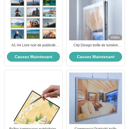
Vidéo
A1 A4 Livre noir de publicité
Clip Design boîte de lumière
Boîtes lumineuses d'impression
publicitaire 2500 Lux Affiche boîte
Boîte lumineuse affichage A4
de lumière avec bande LED 2835
Causez Maintenant
Causez Maintenant
Boîte lumineuse pour entreprise