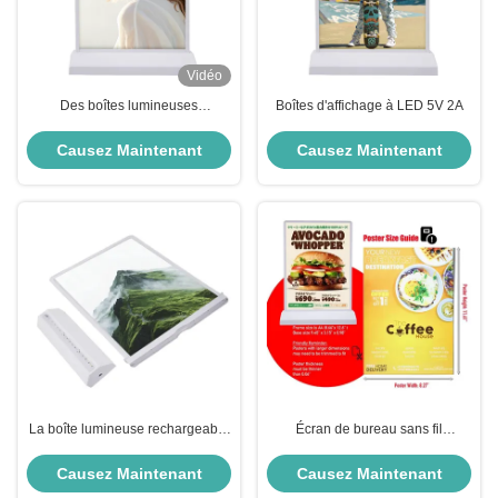
Vidéo
Des boîtes lumineuses
Boîtes d'affichage à LED 5V 2A
rechargeables pour publicité
confortables et flexibles 2500 Lux
Causez Maintenant
Causez Maintenant
La boîte lumineuse rechargeable
Écran de bureau sans fil
sans fil A4 5V 2A
rechargeable à double face
boîtes lumineuses publicitaires
Causez Maintenant
Causez Maintenant
50000h