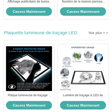
Affichage publicitaire de bureau
Numéro de la maison panneau
personnalisé
LED Panneau publicitaire
Panneau de bureau Porte plaque
Causez Maintenant
Causez Maintenant
Porte de l' hôtel
Plaquette lumineuse de traçage LED
Voir plus > >
Plaque lumineuse de traçage à
Lumière de traçage à LED de
LED ultra-mince A4
haute luminosité 2835 bandes
Suspension à un côté
Causez Maintenant
Causez Maintenant