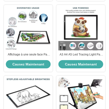
Affichage à une seule face Pad
A3 A4 A5 Led Tracing Light Pad
de traçage de lumière LED
Ultra Slim Light Tracer Light Box
Publicité Lightbox Tableau de
DC5V Pour les appareils
Causez Maintenant
Causez Maintenant
dessin Pour les publicités
électroniques à LED
accrocheuses