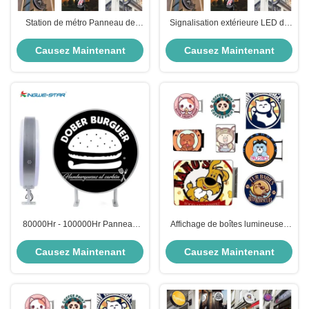
Station de métro Panneau de
Signalisation extérieure LED de
boîte lumineuse extérieure 12V
240V 80000Hrs - 100000Hrs
Couleur personnalisée Panneau
Signalisation extérieure de la
Causez Maintenant
Causez Maintenant
de boîte lumineuse extérieure
boîte lumineuse
LED
80000Hr - 100000Hr Panneau
Affichage de boîtes lumineuses
d'affichage extérieur
extérieures suspendues au
plafond Affichage publicitaire 3D
Causez Maintenant
Causez Maintenant
pour les parcs