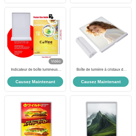
Vidéo
Indicateur de boîte lumineuse
Boîte de lumière à cristaux de
rechargeable personnalisé 8000k
bureau boîte de lumière à LED
Indicateur de boîte LED haute
rechargeable A4 Imprimante
Causez Maintenant
Causez Maintenant
luminosité
Impression rapide