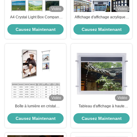
Vidéo
Vidéo
A4 Crystal Light Box Company
Affichage d'affichage acrylique à
Sign Wall Acrylique 2835 Led La
LED Cadre d'affiche à LED Boîte
boîte à lumière publicitaire
de lumière publicitaire en cristal
Causez Maintenant
Causez Maintenant
mince
Vidéo
Vidéo
Boîte à lumière en cristal
Tableau d'affichage à haute
acrylique à haute luminosité
luminosité LED 24V Boîte
KWS-AP-20 rétroéclairée A4
lumineuse A4 cristalline avec
Causez Maintenant
Causez Maintenant
5.76W
écran