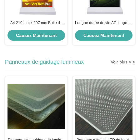
A4 210 mm x 297 mm Boîte de
Longue durée de vie Affichage de
lumière rechargeable à
bureau sans fil 50000 heures
commutateur tactile LED Boîte de
Voltage DC5V
Causez Maintenant
Causez Maintenant
lumière publicitaire
Panneaux de guidage lumineux
Voir plus > >
Panneaux de guidage de lumière
Panneau à feuille LED de haute