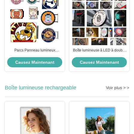
Parcs Panneau lumineux
Boîte lumineuse à LED à double
extérieur RoHS Panneau
face, étanche, ronde, pour les
lumineux extérieur 12V sortie
parcs
Causez Maintenant
Causez Maintenant
Boîte lumineuse rechargeable
Voir plus > >