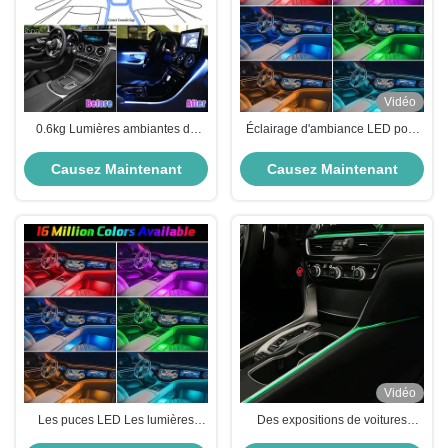
Vidéo
0.6kg Lumières ambiantes de
Éclairage d'ambiance LED pour
voiture 18 en 1 Symphony Music
les soirées
Control
Causez Maintenant
Causez Maintenant
Vidéo
Les puces LED Les lumières
Des expositions de voitures
d'ambiance de voiture APP
éclairage d'ambiance de voiture