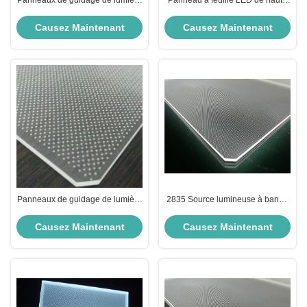
écologique 12V 24V Lgp feuille
transparence 42 X 10 X 30 cm
acrylique transparente
Panneau Lgp écologique
Causez Maintenant
Causez Maintenant
Panneaux de guidage de lumière
2835 Source lumineuse à bande
de couleur personnalisés RoHS
LED Panneau LED acrylique
CE Boîtes de lumière publicitaires
avec certificat CE RoHS
Causez Maintenant
Causez Maintenant