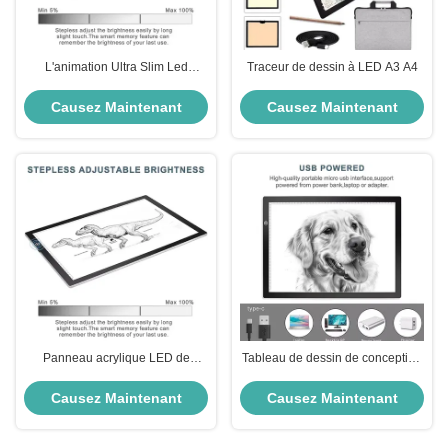
L'animation Ultra Slim Led
Traceur de dessin à LED A3 A4
Tracing Light Pad 210 X 297 mm
Les boîtes de lumière
Causez Maintenant
Causez Maintenant
publicitaires
Panneau acrylique LED de
Tableau de dessin de conception
traçage de la lumière Pad
portable boîte lumineuse de
Économie d'énergie de traçage
traçage LED à alimentation USB
Causez Maintenant
Causez Maintenant
de la lumière de la boîte RoHS