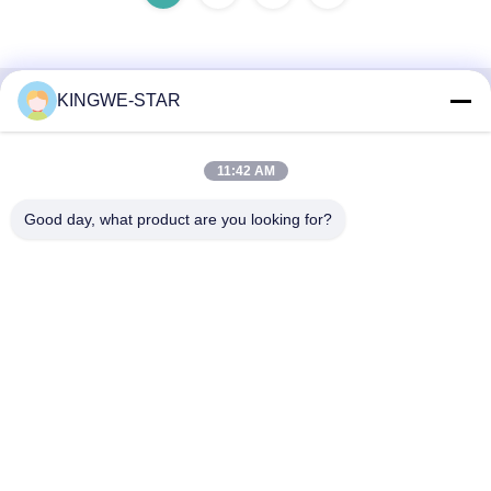
KINGWE-STAR
Contactez rapidement
Adresse
11:42 AM
Étage 4, bâtiment 4, zone industrielle Xintang, Baishixia, rue
Good day, what product are you looking for?
Fuyong, district Baoan, Shenzhen, Guangdong, Chine
Téléphone
86-137-9834-3469
E-mail
Luna@kingwe-star.com
Politique de confidentialité
|
Plan du site
| La Chine est bonne.