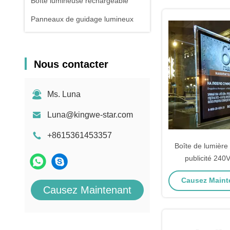
Boîte lumineuse rechargeable
Panneaux de guidage lumineux
Nous contacter
Ms. Luna
Luna@kingwe-star.com
+8615361453357
Boîte de lumière 
publicité 240
d'affichage LED p
Causez Mainte
de resta
Causez Maintenant