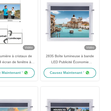
Vidéo
Vidéo
lumière à cristaux de
2835 Boîte lumineuse à bande
4 écran de fenêtre à
LED Publicité Économie
cristaux
d'énergie Boîte lumineuse à
 Maintenant '
Causez Maintenant '
cristaux LED Affichage DC12V