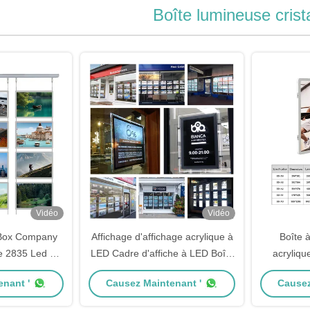
Boîte lumineuse crista
Vidéo
Vidéo
 Box Company
Affichage d'affichage acrylique à
Boîte à
ue 2835 Led La
LED Cadre d'affiche à LED Boîte
acryliqu
publicitaire
de lumière publicitaire en cristal
KWS-AP-2
nant '
Causez Maintenant '
Causez
mince