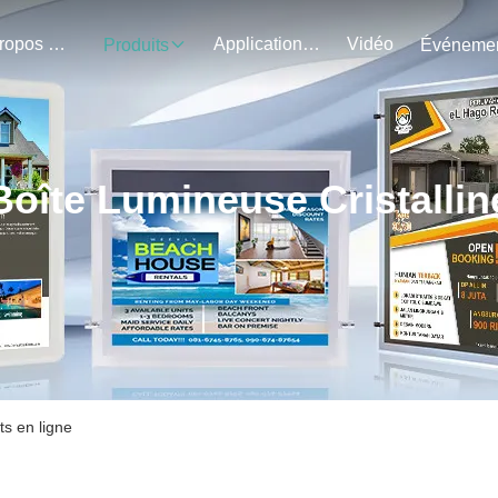
À Propos De Nous
Application Du Projet
Vidéo
Produits
Boîte Lumineuse Cristallin
ts en ligne