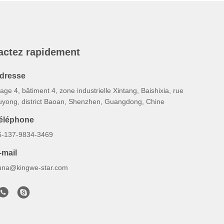
actez rapidement
dresse
age 4, bâtiment 4, zone industrielle Xintang, Baishixia, rue
uyong, district Baoan, Shenzhen, Guangdong, Chine
éléphone
6-137-9834-3469
-mail
una@kingwe-star.com