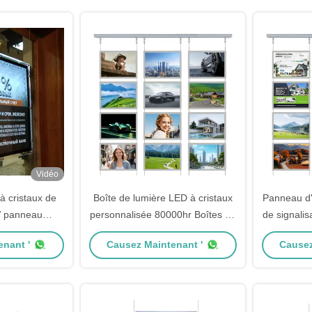
Vidéo
à cristaux de
Boîte de lumière LED à cristaux
Panneau d'
V panneau
personnalisée 80000hr Boîtes de
de signali
our affichage
lumière publicitaires
nant '
Causez Maintenant '
Causez
urant
rétroéclairées en acrylique clair