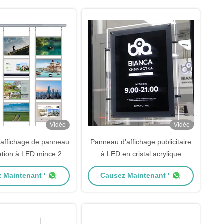
Vidéo
Vidéo
affichage de panneau
Panneau d'affichage publicitaire
sation à LED mince 210
à LED en cristal acrylique
x 297 mm
extérieur
 Maintenant '
Causez Maintenant '