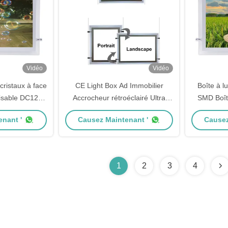
Vidéo
Vidéo
cristaux à face
CE Light Box Ad Immobilier
Boîte à l
isable DC12V
Accrocheur rétroéclairé Ultra
SMD Boîte
V
Thin Crystal Light Box Affichage
argen
nant '
Causez Maintenant '
Causez
5,76 Watt
acryl
1
2
3
4