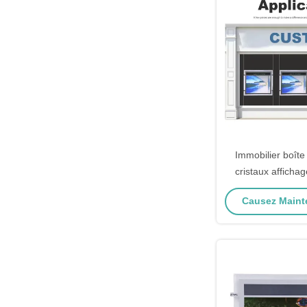
Immobilier boîte
cristaux affichag
écran LED pannea
Causez Mainte
RoH