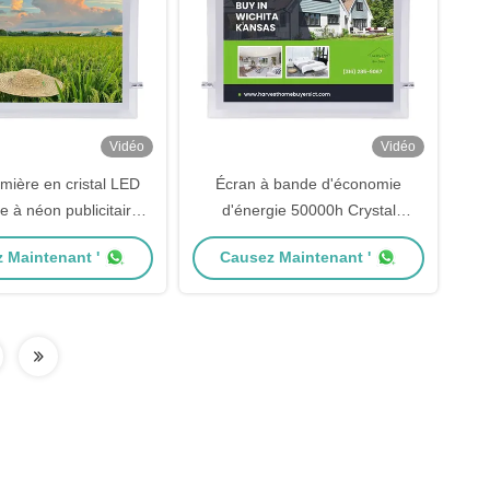
Vidéo
Vidéo
umière en cristal LED
Écran à bande d'économie
 à néon publicitaire
d'énergie 50000h Crystal
tée 2835 Panneau
Lightbox avec panneau acrylique
 Maintenant '
Causez Maintenant '
ique à bande LED