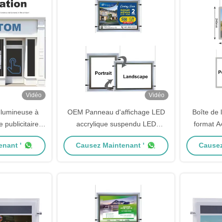
Vidéo
Vidéo
 lumineuse à
OEM Panneau d'affichage LED
Boîte de 
e publicitaire
accrylique suspendu LED
format A
u d'affichage
cristallin LED ultra mince LED
nant '
Causez Maintenant '
Causez
S
Light Box Tracing Pad