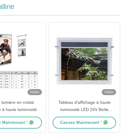
lline
Vidéo
Vidéo
 lumière en cristal
Tableau d'affichage à haute
e à haute luminosité
luminosité LED 24V Boîte
0 rétroéclairée A4
lumineuse A4 cristalline avec
 Maintenant '
Causez Maintenant '
5.76W
écran