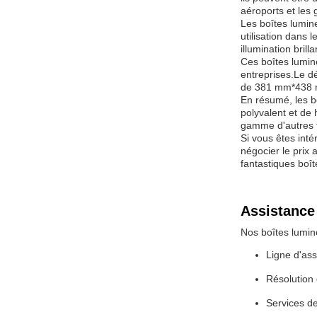
aéroports et les 
Les boîtes lumine
utilisation dans 
illumination brill
Ces boîtes lumine
entreprises.Le d
de 381 mm*438
En résumé, les b
polyvalent et de 
gamme d'autres f
Si vous êtes int
négocier le prix
fantastiques boî
Assistance 
Nos boîtes lumine
Ligne d'ass
Résolution
Services d