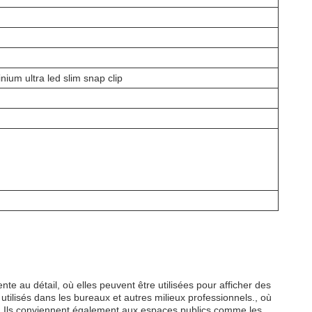
ium ultra led slim snap clip
te au détail, où elles peuvent être utilisées pour afficher des
tilisés dans les bureaux et autres milieux professionnels., où
ns. Ils conviennent également aux espaces publics comme les