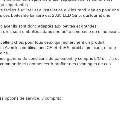
age importantes.
ciles à utiliser et à installer.ce qui les rend idéales pour une
s ces boîtes de lumière est 2835 LED Strip, qui fournit une
éplacer.Ils sont donc adaptés aux petites et grandes
s et elles sont emballées dans une boîte compacte de dimensions
ellent choix pour tous ceux qui recherchent un produit
ts.Avec les certifications CE et RoHS, profil aluminium, et une
oins.
 une gamme de conditions de paiement, y compris L/C et T/T, et
tre commande et commencer à profiter des avantages de ces
es options de service, y compris: