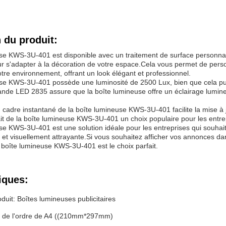
 du produit:
se KWS-3U-401 est disponible avec un traitement de surface personnalis
our s'adapter à la décoration de votre espace.Cela vous permet de perso
tre environnement, offrant un look élégant et professionnel.
se KWS-3U-401 possède une luminosité de 2500 Lux, bien que cela pui
ande LED 2835 assure que la boîte lumineuse offre un éclairage lumine
 cadre instantané de la boîte lumineuse KWS-3U-401 facilite la mise à j
fait de la boîte lumineuse KWS-3U-401 un choix populaire pour les entre
e KWS-3U-401 est une solution idéale pour les entreprises qui souhaiten
 et visuellement attrayante.Si vous souhaitez afficher vos annonces d
a boîte lumineuse KWS-3U-401 est le choix parfait.
iques:
uit: Boîtes lumineuses publicitaires
est de l'ordre de A4 ((210mm*297mm)