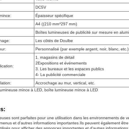
DC5V
-mince:
Épaisseur spécifique
A4 ((210 mm*297 mm)
Boîtes lumineuses de publicité sur mesure en alumin
chage:
Les côtés de Doulbe
eur:
Personnalisé (par exemple argent, noir, blanc, etc.)
1. magasins de détail
2Expositions et événements
ication:
3. Les bureaux et les espaces publics
4- La publicité commerciale
lation:
Accrochage au mur, vertical, etc.
lumineuse mince à LED, boîte lumineuse mince à LED
s:
uses sont parfaites pour une utilisation dans les environnements de ven
enus et d'autres informations importantes.Ils peuvent également être u
 utilisés pour afficher des annonces importantes et d'autres informatio