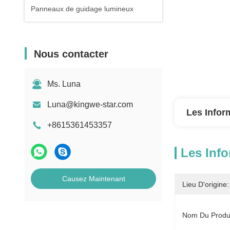
Panneaux de guidage lumineux
Nous contacter
Ms. Luna
Luna@kingwe-star.com
Les Infor
+8615361453357
Les Info
Causez Maintenant
Lieu D'origine:
Nom Du Produi