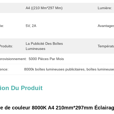
A4 ((210 Mm*297 Mm)
Lumière:
ée:
5V, 2A
Avantages
La Publicité Des Boîtes 
roduits:
Températu
Lumineuses
provisionnement:
5000 Pièces Par Mois
ence:
8000k boîtes lumineuses publicitaires
, 
boîtes lumineuses
ion Du Produit
e de couleur 8000K A4 210mm*297mm Éclairage 