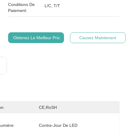
Conditions De
L/C, T/T
Paiement:
Obtenez Le Meilleur Prix
Causez Maintenant
on:
CE,RoSH
umière:
Contre-Jour De LED