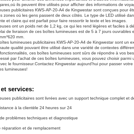
gares,où ils peuvent être utilisés pour afficher des informations de voy
uses publicitaires KWS-AP-20-A4 de Kingwestar sont conçues pour être fa
les zones où les gens passent de deux côtés. Le type de LED utilisé dan
ante et claire.qui est parfait pour faire ressortir le texte et les images.
uses ont un poids net de 1,2 kg, ce qui les rend légères et faciles à d
élai de livraison de ces boîtes lumineuses est de 5 à 7 jours ouvrable
 mm*620 mm.
oîtes lumineuses publicitaires KWS-AP-20-A4 de Kingwestar sont un exc
haute qualité pouvant être utilisé dans une variété de contextes différen
onctionnalités, ces boîtes lumineuses sont sûrs de répondre à vos bes
éressé par l'achat de ces boîtes lumineuses, vous pouvez choisir parmi
 avec le fournisseur.Contactez Kingwestar aujourd'hui pour passer vo
tes lumineuses!
et services:
uses publicitaires sont livrées avec un support technique complet et d
istance à la clientèle 24 heures sur 24
 de problèmes techniques et diagnostique
e réparation et de remplacement