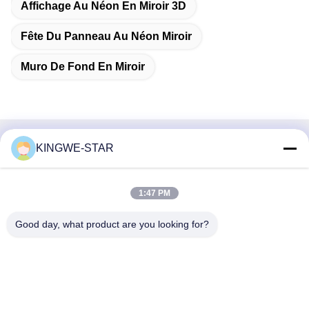
Affichage Au Néon En Miroir 3D
Fête Du Panneau Au Néon Miroir
Muro De Fond En Miroir
KINGWE-STAR
Contactez rapidement
Adresse
1:47 PM
Étage 4, bâtiment 4, zone industrielle Xintang, Baishixia, rue
Fuyong, district Baoan, Shenzhen, Guangdong, Chine
Good day, what product are you looking for?
Téléphone
86-137-9834-3469
E-mail