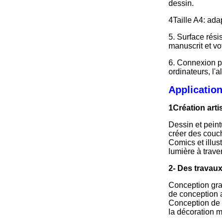
dessin.
4Taille A4: ada
5. Surface rési
manuscrit et vo
6. Connexion pr
ordinateurs, l'a
Application
1Création arti
Dessin et peint
créer des couch
Comics et illust
lumière à trave
2- Des travau
Conception grap
de conception a
Conception de t
la décoration m