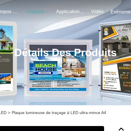
À Propos De Nous
Application Du Projet
Vidéo
Produits
Détails Des Produits
 LED
>
Plaque lumineuse de traçage à LED ultra-mince A4