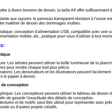
ptée à divers besoins de dessin, la taille A4 offre suffisamment 
stante aux rayures: le panneau transparent résistant à l'usure 
tre matériel de dessin des dommages inutiles.
atique: conception d'alimentation USB, compatible avec une vari
limentation mobile, etc., pratique pour vous d'utiliser à tout mom
s:
stique
ure: Les artistes peuvent utiliser la boîte lumineuse de la planc
es pour rendre chaque trait plus précis.
rations: Les dessinateurs et les illustrateurs peuvent facilement 
rs le papier à dessin.
x de conception
hique: Les concepteurs peuvent utiliser le tableau de dessin de
fin de garantir l'exactitude des détails de conception.
extures et de motifs: peut être utilisé pour représenter avec préci
urale ou d'autres projets créatifs.