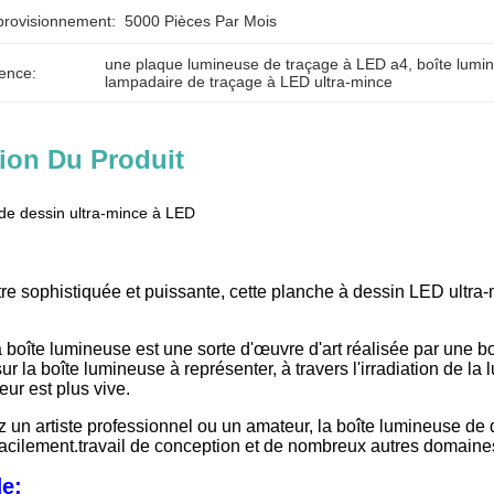
provisionnement:
5000 Pièces Par Mois
une plaque lumineuse de traçage à LED a4
, 
boîte lumi
ence:
lampadaire de traçage à LED ultra-mince
ion Du Produit
de dessin ultra-mince à LED
e sophistiquée et puissante, cette planche à dessin LED ultra-mi
a boîte lumineuse est une sorte d'œuvre d'art réalisée par une b
sur la boîte lumineuse à représenter, à travers l'irradiation de la
eur est plus vive.
un artiste professionnel ou un amateur, la boîte lumineuse de d
 facilement.travail de conception et de nombreux autres domaine
de: