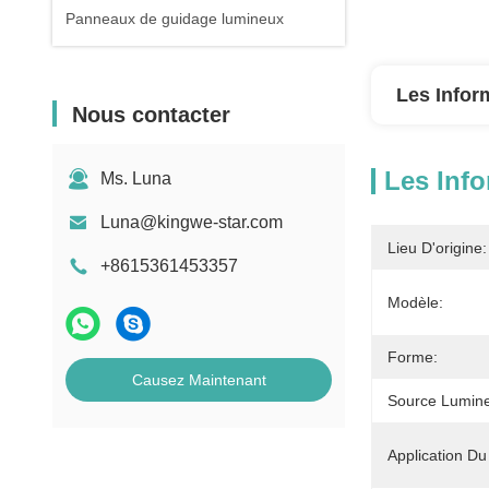
Panneaux de guidage lumineux
Les Infor
Nous contacter
Les Info
Ms. Luna
Luna@kingwe-star.com
Lieu D'origine:
+8615361453357
Modèle:
Forme:
Causez Maintenant
Source Lumin
Application Du 