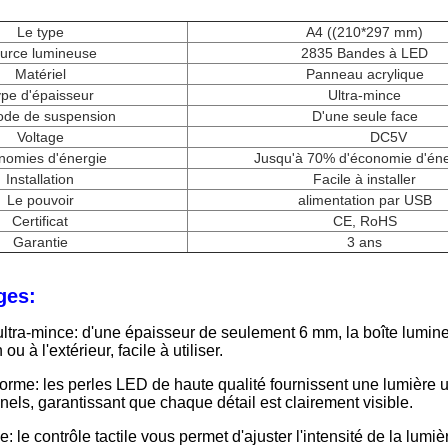
Le type
A4 ((210*297 mm)
urce lumineuse
2835 Bandes à LED
Matériel
Panneau acrylique
pe d'épaisseur
Ultra-mince
ode de suspension
D'une seule face
Voltage
DC5V
nomies d'énergie
Jusqu'à 70% d'économie d'éne
Installation
Facile à installer
Le pouvoir
alimentation par USB
Certificat
CE, RoHS
Garantie
3 ans
ges:
ltra-mince: d'une épaisseur de seulement 6 mm, la boîte lumineus
ou à l'extérieur, facile à utiliser.
orme: les perles LED de haute qualité fournissent une lumière 
nnels, garantissant que chaque détail est clairement visible.
e: le contrôle tactile vous permet d'ajuster l'intensité de la lumi