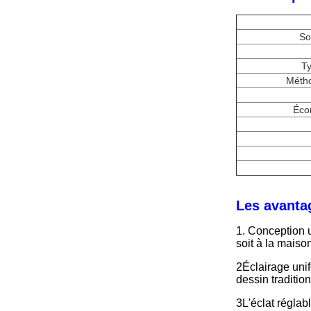
So
Ty
Méth
Éco
Les avanta
1. Conception u
soit à la maison 
2Éclairage unif
dessin traditio
3L'éclat réglabl