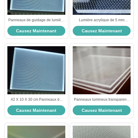
Panneaux de guidage de lumière
Lumière acrylique de 5 mm
CE RoHS Plaque de guidage de
transparente personnalisée
Causez Maintenant
Causez Maintenant
lumière à LED personnalisée
42 X 10 X 30 cm Panneaux de
Panneaux lumineux transparents
guidage de la lumière 12V 24V
de guidage Lgp Panneau
Causez Maintenant
Causez Maintenant
Plaque de guidage de la lumière
lumineux acrylique 5Mm PMMA
acrylique