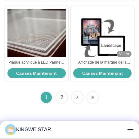
Vidéo
Plaque acrylique à LED Panneau
Affichage de la marque de la
de rétroéclairage PMMA Plaque
fenêtre immobilière KWS-BD-A4
Causez Maintenant
Causez Maintenant
de panneau de lumière de
boîte lumineuse LED acrylique
guidage
rétroéclairée
1
2
KINGWE-STAR
Contactez rapidement