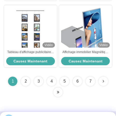
Vidéo
Vidéo
Tableau d'affichage publicitaire à
Affichage immobilier Magnétique
LED
publicité acrylique Light Box -40C
Causez Maintenant
Causez Maintenant
55C pour la publicité de table
1
2
3
4
5
6
7