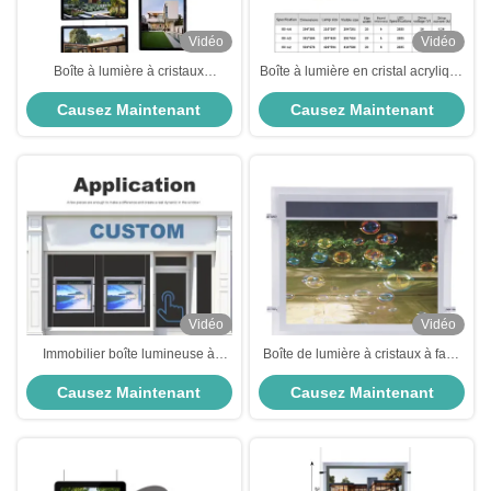
Vidéo
Vidéo
Boîte à lumière à cristaux
Boîte à lumière en cristal acrylique
acryliques à portrait A3/A4 sur
à haute luminosité KWS-AP-20
Causez Maintenant
Causez Maintenant
mesure
rétroéclairée A4 5.76W
Vidéo
Vidéo
Immobilier boîte lumineuse à
Boîte de lumière à cristaux à face
cristaux affichage publicitaire
unique personnalisable DC12V
Causez Maintenant
Causez Maintenant
écran LED panneau d'affichage
DC24V
RoHS