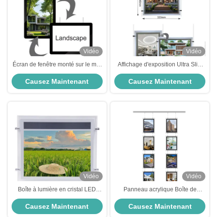
Vidéo
Vidéo
Écran de fenêtre monté sur le mur
Affichage d'exposition Ultra Slim
Éclairage à LED Cadres d'image
A4 Light Box rétroéclairé Panneau
Causez Maintenant
Causez Maintenant
Boîte de lumière en cristal
acrylique Affichage Crystal Light
rectangulaire
Box avec tension d'entrée DC12V
DC24V
Vidéo
Vidéo
Boîte à lumière en cristal LED
Panneau acrylique Boîte de
SMD Boîte à néon publicitaire
lumière cristalline 6W - 10W Écran
Causez Maintenant
Causez Maintenant
argentée 2835 Panneau acrylique
de fenêtre immobilier 5000Lux
à bande LED
Lumière