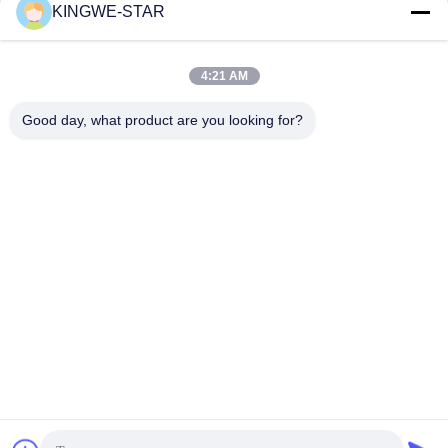
KINGWE-STAR
Contactez rapidement
Adresse
4:21 AM
Étage 4, bâtiment 4, zone industrielle Xintang, Baishixia, rue
Good day, what product are you looking for?
Fuyong, district Baoan, Shenzhen, Guangdong, Chine
Téléphone
86-137-9834-3469
E-mail
Luna@kingwe-star.com
Politique de confidentialité
|
Plan du site
| La Chine est bonne.
Qualité Boîte lumineuse cristalline Le fournisseur. 2024-2026
SHENZHEN KINGWE-STAR OPTO-ELECTRONICS
TECHNOLOGY CO, LTD. Tout le monde. Les droits sont