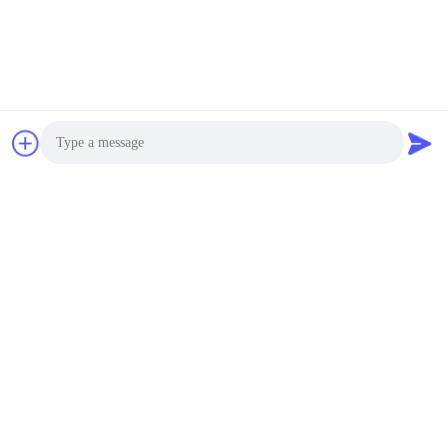
Photo
Les Étiquettes:
Video Call
Audio Call
A4 Boîtes Lumineuses Publicitaires
Boîtes Lumineuses Publicitaires
Boîtes Lumineuses De Publicité À LED