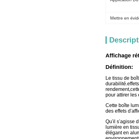
Mettre en évid
Descript
Affichage ré
Définition:
Le tissu de boî
durabilité.effe
rendement,cette
pour attirer le
Cette boîte lum
des effets d'aff
Qu'il s'agisse
lumière en tiss
élégant en alum
environnements 