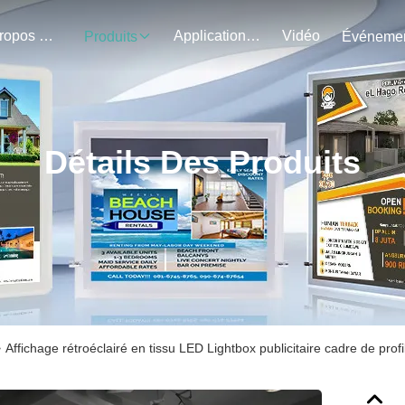
À Propos De Nous
Application Du Projet
Vidéo
Produits
Détails Des Produits
>
Affichage rétroéclairé en tissu LED Lightbox publicitaire cadre de prof