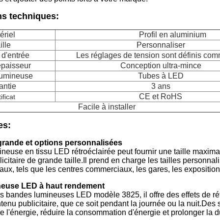
ns techniques:
ériel
Profil en aluminium
ille
Personnaliser
 d'entrée
Les réglages de tension sont définis com
épaisseur
Conception ultra-mince
lumineuse
Tubes à LED
antie
3 ans
CE et RoHS
ificat
Facile à installer
es
:
a grande et options personnalisées
mineuse en tissu LED rétroéclairée peut fournir une taille max
icitaire de grande taille.Il prend en charge les tailles personnal
ux, tels que les centres commerciaux, les gares, les expositions,
neuse LED à haut rendement
s bandes lumineuses LED modèle 3825, il offre des effets de rét
ontenu publicitaire, que ce soit pendant la journée ou la nuit.
 l'énergie, réduire la consommation d'énergie et prolonger la d