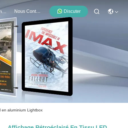
Nous Contacter
Discuter
Événements
il en aluminium Lightbox
Affichage Rétroéclairé En Tissu LED