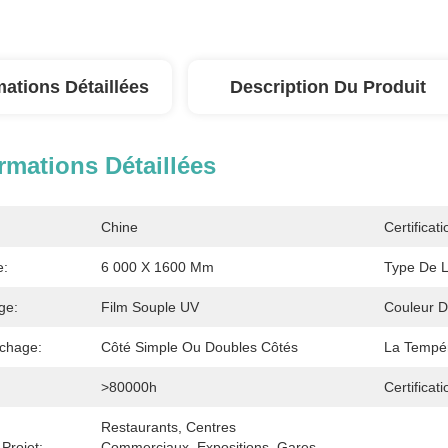
mations Détaillées
Description Du Produit
rmations Détaillées
Chine
Certificati
e:
6 000 X 1600 Mm
Type De 
ge:
Film Souple UV
Couleur D
ichage:
Côté Simple Ou Doubles Côtés
La Tempér
>80000h
Certificati
Restaurants, Centres 
Projet:
Commerciaux, Expositions, Gares, 