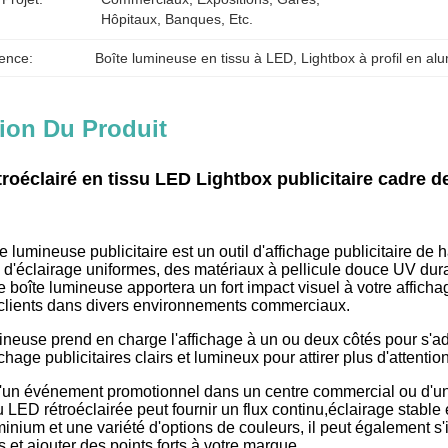
Hôpitaux, Banques, Etc.
ence:
Boîte lumineuse en tissu à LED
, 
Lightbox à profil en al
ion Du Produit
troéclairé en tissu LED Lightbox publicitaire cadre d
te lumineuse publicitaire est un outil d'affichage publicitaire d
ts d'éclairage uniformes, des matériaux à pellicule douce UV d
 boîte lumineuse apportera un fort impact visuel à votre afficha
s clients dans divers environnements commerciaux.
ineuse prend en charge l'affichage à un ou deux côtés pour s'adap
ichage publicitaires clairs et lumineux pour attirer plus d'attention
 d'un événement promotionnel dans un centre commercial ou d'un
u LED rétroéclairée peut fournir un flux continu,éclairage stable
inium et une variété d'options de couleurs, il peut également s'i
et ajouter des points forts à votre marque.