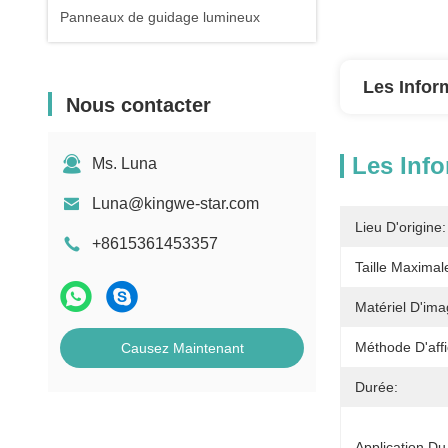
Panneaux de guidage lumineux
Les Infor
Nous contacter
Les Info
Ms. Luna
Luna@kingwe-star.com
Lieu D'origine:
+8615361453357
Taille Maximal
Matériel D'ima
Méthode D'aff
Causez Maintenant
Durée:
Application Du 