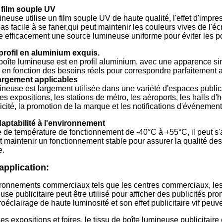
 film souple UV
neuse utilise un film souple UV de haute qualité, l'effet d'impres
pas facile à se faner,qui peut maintenir les couleurs vives de l'
e efficacement une source lumineuse uniforme pour éviter les p
profil en aluminium exquis.
boîte lumineuse est en profil aluminium, avec une apparence sim
 en fonction des besoins réels pour correspondre parfaitement 
largement applicables
ineuse est largement utilisée dans une variété d'espaces publics
s expositions, les stations de métro, les aéroports, les halls d'h
licité, la promotion de la marque et les notifications d'événement
aptabilité à l'environnement
 de température de fonctionnement de -40°C à +55°C, il peut s'
t maintenir un fonctionnement stable pour assurer la qualité des i
e.
application:
ronnements commerciaux tels que les centres commerciaux, les m
use publicitaire peut être utilisé pour afficher des publicités pr
clairage de haute luminosité et son effet publicitaire vif peuvent
s expositions et foires, le tissu de boîte lumineuse publicitaire 