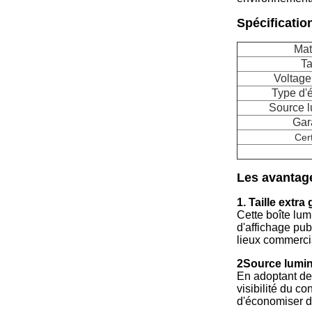
Spécificatio
Mat
Ta
Voltage
Type d'
Source 
Gar
Cert
Les avantag
1. Taille extr
Cette boîte lu
d'affichage publ
lieux commercia
2Source lumi
En adoptant de
visibilité du c
d'économiser de