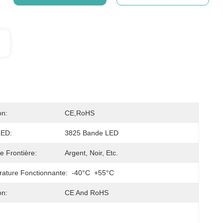
on:
CE,RoHS
LED:
3825 Bande LED
e Frontière:
Argent, Noir, Etc.
ature Fonctionnante:
-40°C ️ +55°C
on:
CE And RoHS