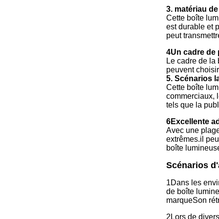
3. matériau de
Cette boîte lumi
est durable et 
peut transmettr
4Un cadre de 
Le cadre de la 
peuvent choisir
5. Scénarios 
Cette boîte lum
commerciaux, le
tels que la pub
6Excellente ad
Avec une plage
extrêmes.il peu
boîte lumineus
Scénarios d'
1Dans les envi
de boîte lumine
marqueSon rétroé
2Lors de diverse