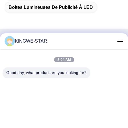
Boîtes Lumineuses De Publicité À LED
KINGWE-STAR
Contactez rapidement
Adresse
8:04 AM
Étage 4, bâtiment 4, zone industrielle Xintang, Baishixia, rue
Fuyong, district Baoan, Shenzhen, Guangdong, Chine
Good day, what product are you looking for?
Téléphone
86-137-9834-3469
E-mail
Luna@kingwe-star.com