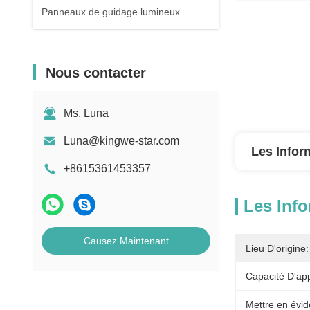
Panneaux de guidage lumineux
Nous contacter
Ms. Luna
Luna@kingwe-star.com
Les Infor
+8615361453357
Les Info
Causez Maintenant
Lieu D'origine:
Capacité D'ap
Mettre en évid