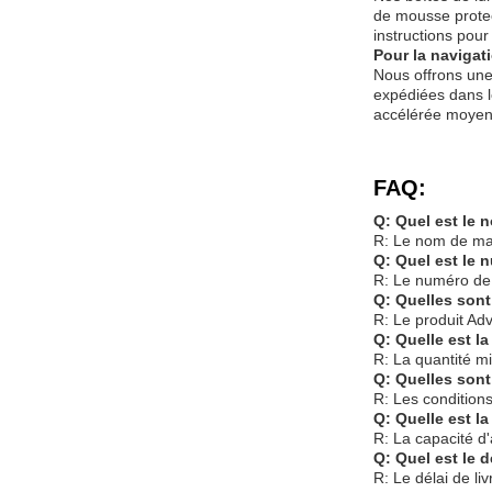
de mousse protec
instructions pour 
Pour la navigat
Nous offrons une
expédiées dans le
accélérée moyen
FAQ:
Q: Quel est le 
R: Le nom de mar
Q: Quel est le 
R: Le numéro de 
Q: Quelles sont
R: Le produit Adv
Q: Quelle est l
R: La quantité m
Q: Quelles sont
R: Les conditions
Q: Quelle est l
R: La capacité d'
Q: Quel est le d
R: Le délai de li