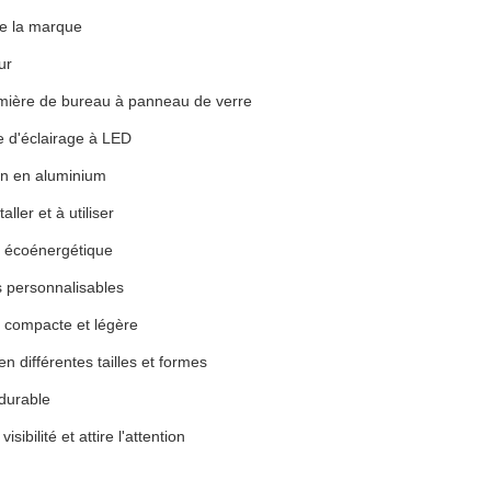
de la marque
ur
umière de bureau à panneau de verre
e d'éclairage à LED
on en aluminium
aller et à utiliser
 écoénergétique
 personnalisables
 compacte et légère
en différentes tailles et formes
 durable
isibilité et attire l'attention