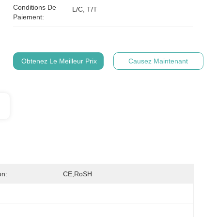
Conditions De
L/C, T/T
Paiement:
Obtenez Le Meilleur Prix
Causez Maintenant
on:
CE,RoSH