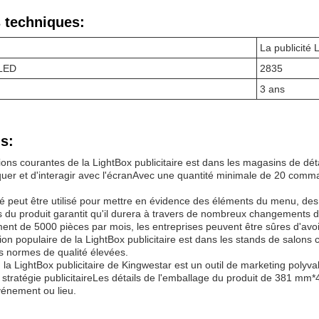
 techniques:
La publicité 
 LED
2835
3 ans
s:
tions courantes de la LightBox publicitaire est dans les magasins de dé
uer et d'interagir avec l'écranAvec une quantité minimale de 20 comman
iré peut être utilisé pour mettre en évidence des éléments du menu, de
s du produit garantit qu'il durera à travers de nombreux changements
ent de 5000 pièces par mois, les entreprises peuvent être sûres d'avoir
tion populaire de la LightBox publicitaire est dans les stands de salon
es normes de qualité élevées.
la LightBox publicitaire de Kingwestar est un outil de marketing polyval
r stratégie publicitaireLes détails de l'emballage du produit de 381 m
vénement ou lieu.