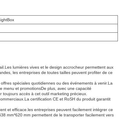
LightBox
tail.Les lumières vives et le design accrocheur permettent aux
des, les entreprises de toutes tailles peuvent profiter de ce
s offres spéciales quotidiennes ou des événements à venir.La
 de menu et promotionsDe plus, avec une capacité
 toujours accès à cet outil marketing précieux.
s commerciaux.La certification CE et RoSH du produit garantit
ent et efficace.les entreprises peuvent facilement intégrer ce
m*438 mm*620 mm permettent de le transporter facilement vers