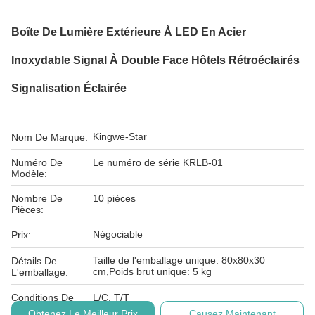
Boîte De Lumière Extérieure À LED En Acier
Inoxydable Signal À Double Face Hôtels Rétroéclairés
Signalisation Éclairée
Kingwe-Star
Nom De Marque:
Numéro De
Le numéro de série KRLB-01
Modèle:
Nombre De
10 pièces
Pièces:
Négociable
Prix:
Taille de l'emballage unique: 80x80x30
Détails De
cm,Poids brut unique: 5 kg
L'emballage:
Conditions De
L/C, T/T
Paiement:
Obtenez Le Meilleur Prix
Causez Maintenant