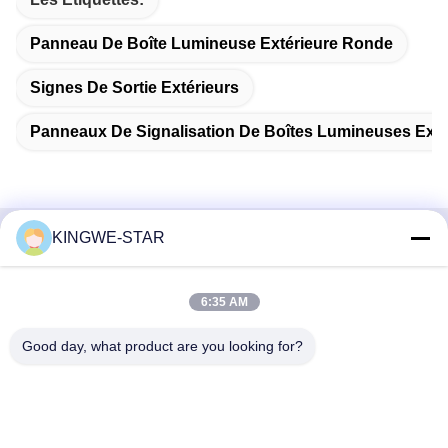
Panneau De Boîte Lumineuse Extérieure Ronde
Signes De Sortie Extérieurs
Panneaux De Signalisation De Boîtes Lumineuses Exté
KINGWE-STAR
Contactez rapidement
Adresse
6:35 AM
Étage 4, bâtiment 4, zone industrielle Xintang, Baishixia, rue
Good day, what product are you looking for?
Fuyong, district Baoan, Shenzhen, Guangdong, Chine
Téléphone
86-137-9834-3469