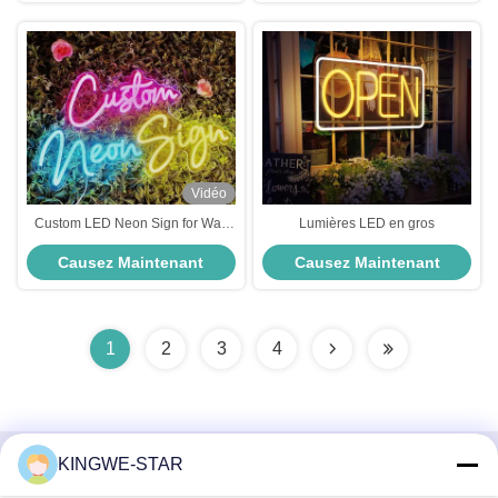
Vidéo
Custom LED Neon Sign for Wall
Lumières LED en gros
Decor Birthday Wedding Party
Causez Maintenant
Causez Maintenant
1
2
3
4
KINGWE-STAR
Contactez rapidement