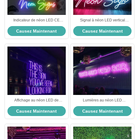
Indicateur de néon LED CE
Signal à néon LED vertical
Acrylique PVC étanche au néon
Acrylique Flex Neon Light Board
Causez Maintenant
Causez Maintenant
pour bureau 12V
Boutique RoHS
Affichage au néon LED de
Lumières au néon LED
mariage 12V
lumineuses Conception
Causez Maintenant
Causez Maintenant
personnalisée Panneaux de néon
extérieurs Matériau acrylique