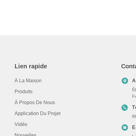
Lien rapide
Cont
À La Maison
A
Ét
Produits
F
À Propos De Nous
T
Application Du Projet
8
Vidéo
E
Nouvelles