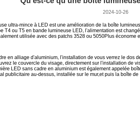
Qu'est-ce qu'une boîte lumineuse
2024-10-26
use ultra-mince à LED est une amélioration de la boîte lumineus
e T4 ou T5 en bande lumineuse LED, l'alimentation est changé
palement utilisée avec des patchs 3528 ou 5050Plus économe en
cadre en alliage d'aluminium, l'installation de vous verrez le do
ouvrez le couvercle du visage, directement sur l'installation de vi
umière LED sans cadre en aluminium est également appelée boîte 
al publicitaire au-dessus, installée sur le mur,et puis la boîte de 