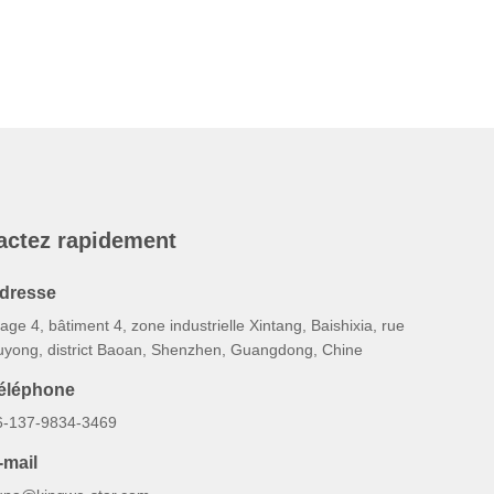
actez rapidement
dresse
age 4, bâtiment 4, zone industrielle Xintang, Baishixia, rue
uyong, district Baoan, Shenzhen, Guangdong, Chine
éléphone
6-137-9834-3469
-mail