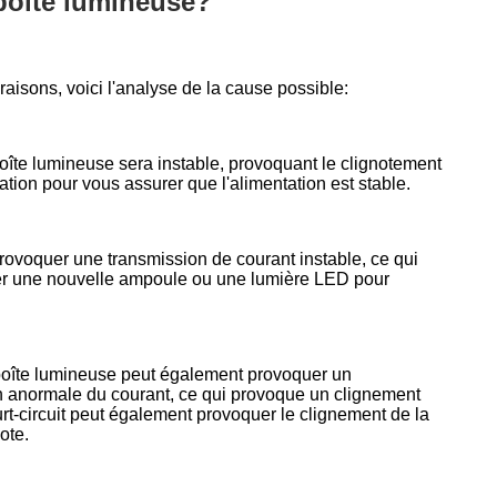
a boîte lumineuse?
raisons, voici l'analyse de la cause possible:
 boîte lumineuse sera instable, provoquant le clignotement
ation pour vous assurer que l'alimentation est stable.
voquer une transmission de courant instable, ce qui
cer une nouvelle ampoule ou une lumière LED pour
la boîte lumineuse peut également provoquer un
ion anormale du courant, ce qui provoque un clignement
urt-circuit peut également provoquer le clignement de la
ote.