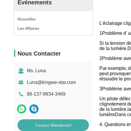
Événements
Nouvelles
L'éclairage cli
Les Affaires
1Problème d' a
Si la tension d
de la lumière.D
Nous Contacter
2Problème ave
Par exemple, d
Ms. Luna
peut provoquer
résoudre le pr
Luna@kingwe-star.com
3Problème avec 
86-137-9834-3469
Un pilote défec
clignotement de
de la lumière.l
lumièreDans ce 
4. Questions e
Causez Maintenant