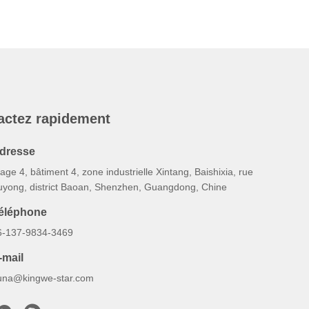
actez rapidement
dresse
age 4, bâtiment 4, zone industrielle Xintang, Baishixia, rue
uyong, district Baoan, Shenzhen, Guangdong, Chine
éléphone
6-137-9834-3469
-mail
una@kingwe-star.com