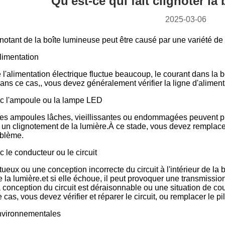
Qu'est-ce qui fait clignoter l
2025-03-06
gnotant de la boîte lumineuse peut être causé par une variété de 
limentation
e l'alimentation électrique fluctue beaucoup, le courant dans la
ans ce cas,, vous devez généralement vérifier la ligne d'aliment
c l'ampoule ou la lampe LED
es ampoules lâches, vieillissantes ou endommagées peuvent pro
 un clignotement de la lumière.À ce stade, vous devez rempla
oblème.
le conducteur ou le circuit
tueux ou une conception incorrecte du circuit à l'intérieur de 
 la lumière.et si elle échoue, il peut provoquer une transmiss
a conception du circuit est déraisonnable ou une situation de co
cas, vous devez vérifier et réparer le circuit, ou remplacer le pil
nvironnementales