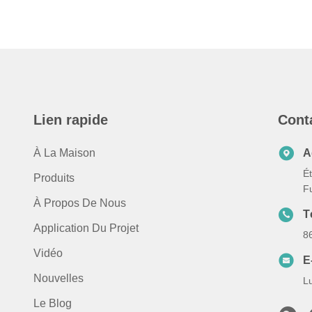
Lien rapide
Cont
À La Maison
A
Ét
Produits
F
À Propos De Nous
T
Application Du Projet
8
Vidéo
E
Nouvelles
L
Le Blog