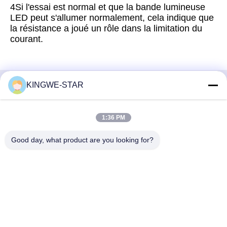
4Si l'essai est normal et que la bande lumineuse
LED peut s'allumer normalement, cela indique que
la résistance a joué un rôle dans la limitation du
courant.
KINGWE-STAR
Contactez rapidement
Adresse
1:36 PM
Étage 4, bâtiment 4, zone industrielle Xintang, Baishixia, rue
Good day, what product are you looking for?
Fuyong, district Baoan, Shenzhen, Guangdong, Chine
Téléphone
86-137-9834-3469
E-mail
Luna@kingwe-star.com