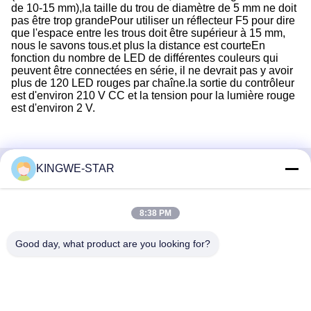
de 10-15 mm),la taille du trou de diamètre de 5 mm ne doit
pas être trop grandePour utiliser un réflecteur F5 pour dire
que l'espace entre les trous doit être supérieur à 15 mm,
nous le savons tous.et plus la distance est courteEn
fonction du nombre de LED de différentes couleurs qui
peuvent être connectées en série, il ne devrait pas y avoir
plus de 120 LED rouges par chaîne.la sortie du contrôleur
est d'environ 210 V CC et la tension pour la lumière rouge
est d'environ 2 V.
KINGWE-STAR
Contactez rapidement
Adresse
8:38 PM
Étage 4, bâtiment 4, zone industrielle Xintang, Baishixia, rue
Good day, what product are you looking for?
Fuyong, district Baoan, Shenzhen, Guangdong, Chine
Téléphone
86-137-9834-3469