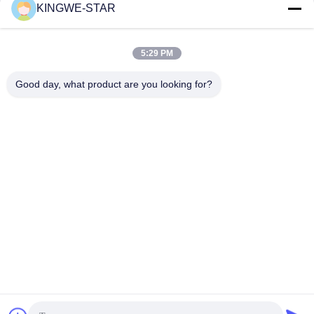
KINGWE-STAR
Contactez rapidement
Adresse
5:29 PM
Étage 4, bâtiment 4, zone industrielle Xintang, Baishixia, rue
Good day, what product are you looking for?
Fuyong, district Baoan, Shenzhen, Guangdong, Chine
Téléphone
86-137-9834-3469
E-mail
Luna@kingwe-star.com
Politique de confidentialité
|
Plan du site
| La Chine est bonne.
Qualité Boîte lumineuse cristalline Le fournisseur. 2024-2026
SHENZHEN KINGWE-STAR OPTO-ELECTRONICS
TECHNOLOGY CO, LTD. Tout le monde. Les droits sont