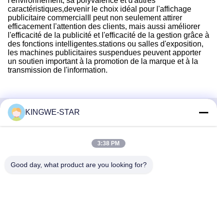
l'environnement, sa polyvalence et d'autres
caractéristiques,devenir le choix idéal pour l'affichage
publicitaire commercialIl peut non seulement attirer
efficacement l'attention des clients, mais aussi améliorer
l'efficacité de la publicité et l'efficacité de la gestion grâce à
des fonctions intelligentes.stations ou salles d'exposition,
les machines publicitaires suspendues peuvent apporter
un soutien important à la promotion de la marque et à la
transmission de l'information.
KINGWE-STAR
Contactez rapidement
Adresse
3:38 PM
Étage 4, bâtiment 4, zone industrielle Xintang, Baishixia, rue
Good day, what product are you looking for?
Fuyong, district Baoan, Shenzhen, Guangdong, Chine
Téléphone
86-137-9834-3469