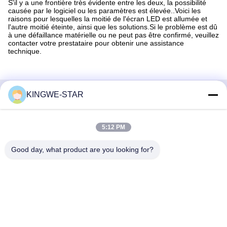
S'il y a une frontière très évidente entre les deux, la possibilité
causée par le logiciel ou les paramètres est élevée..Voici les
raisons pour lesquelles la moitié de l'écran LED est allumée et
l'autre moitié éteinte, ainsi que les solutions.Si le problème est dû
à une défaillance matérielle ou ne peut pas être confirmé, veuillez
contacter votre prestataire pour obtenir une assistance
technique.
KINGWE-STAR
Contactez rapidement
Adresse
5:12 PM
Étage 4, bâtiment 4, zone industrielle Xintang, Baishixia, rue
Good day, what product are you looking for?
Fuyong, district Baoan, Shenzhen, Guangdong, Chine
Téléphone
86-137-9834-3469
E-mail
Luna@kingwe-star.com