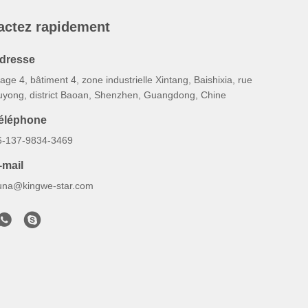
actez rapidement
dresse
age 4, bâtiment 4, zone industrielle Xintang, Baishixia, rue
uyong, district Baoan, Shenzhen, Guangdong, Chine
éléphone
6-137-9834-3469
-mail
una@kingwe-star.com