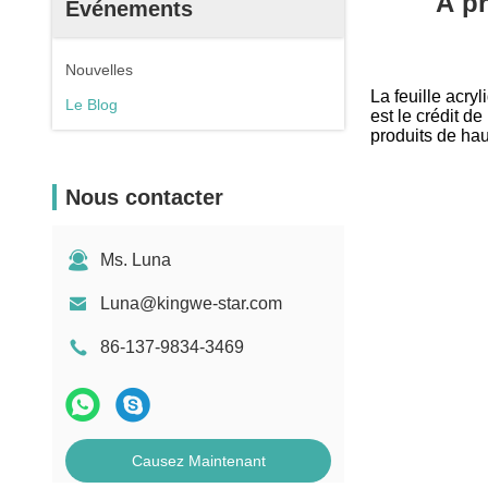
À pr
Événements
Nouvelles
La feuille acryl
Le Blog
est le crédit d
produits de hau
Nous contacter
Ms. Luna
Luna@kingwe-star.com
86-137-9834-3469
Causez Maintenant