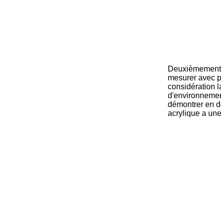
Deuxièmement, l
mesurer avec pr
considération l
d'environnement
démontrer en dé
acrylique a une